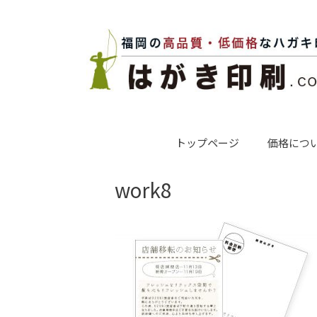
コ
ン
テ
ン
ツ
へ
ス
キ
ッ
プ
トップページ
価格につ
work8