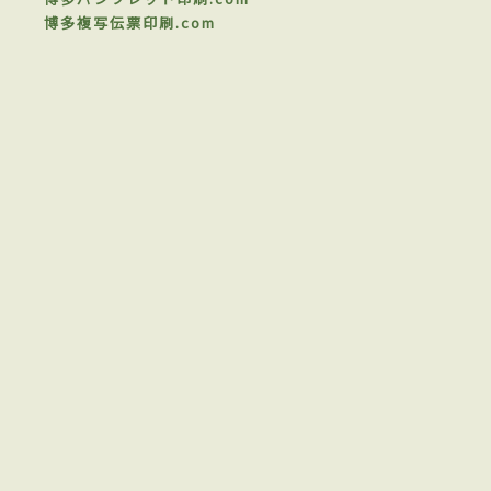
博多複写伝票印刷.com