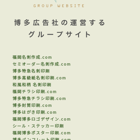
福岡名刺作成.com
セミオーダー名刺作成.com
博多特急名刺印刷
博多高級紙名刺印刷.com
和風和柄 名刺印刷
福岡チラシ印刷.com
博多特急チラシ印刷.com
博多封筒印刷.com
博多はがき印刷.com
福岡博多ロゴデザイン.com
シール・ステッカー印刷
福岡博多ポスター印刷.com
博多パンフレット印刷.com