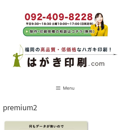
コ
ン
テ
ン
ツ
へ
ス
キ
ッ
プ
Menu
premium2