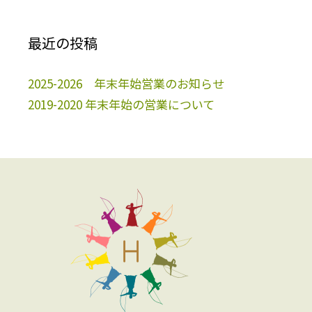
最近の投稿
2025-2026 年末年始営業のお知らせ
2019-2020 年末年始の営業について