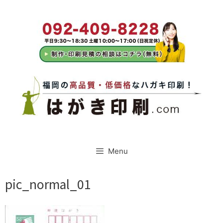
コ
ン
テ
ン
ツ
へ
ス
キ
ッ
プ
Menu
pic_normal_01