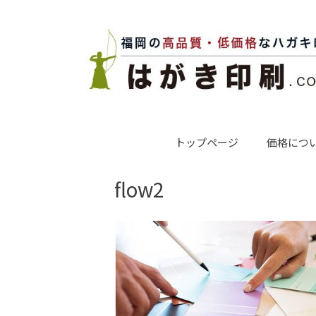
コ
ン
テ
ン
ツ
へ
ス
キ
ッ
プ
トップページ
価格につ
flow2